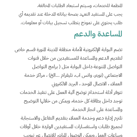
المنظمة للخدمات، وسيتم استبعاد الطلبات المخالفة.
يجب على المستفيد التعهد بصحة بياناته المدخلة عند تقديمه أي
طلب يحتوي على نموذج يتطلب تسجيل بيانات أو معلومات.
المساعدة والدعم
تضم البوابة الإلكترونية لأمانة منطقة المدينة المنورة قسم خاص
لتقديم الدعم والمساعدة للمستفيدين من خلال قنوات
التواصل المتنوعة داخل البوابة مثل ( برامج التواصل
الاجتماعي (تويتر، واتس اب، تليقرام …الخ) ، مراكز خدمة
العملاء ، الاتصال الموحد ، البريد الالكتروني
تتوفر أدلة استخدام توضح آلية العمل على تنفيذ الخدمات
توجد داخل بطاقة كل خدمة، ويمكن من خلالها التوضيح
والمساعدة على انجاز الخدمة.
تلتزم إدارة دعم وخدمة العملاء بتقديم التفاعل والاستجابة
لجميع طلبات واستفسارات المستفيدين الواردة خلال أوقات
وساعات العمل ويمكن الوصول المباشر للاتصال عبر تبويب