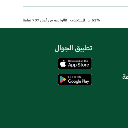
51%
من المستخدمين قالوا نعم من أصل
707
تعليقا
تطبيق الجوال
حة