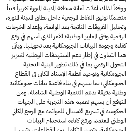
ووفقاً لذلك أعدّت أمانة منطقة المدينة المنورة تقريراً فنياً
متضمنًا توثيق النقاط المرجعية داخل نطاق المدينة المنورة،
وتحليل الفروقات الناتجة بعد الموائمة، وإعداد المخرجات
الرقمية وفق المعايير الوطنية؛ الأمر الذي أسهم في رفع
كفاءة وجودة البيانات الجيومكانية بعد تحويلها. ويأتي
هذا التعاون في إطار دعم المستهدفات الوطنية لتعزيز
التحول الرقمي بما في ذلك تطوير البنية التحتية
الجيومكانية وتوحيد أنظمة الإسناد المكاني في القطاع
الجيومكاني؛ بما يسهم في بناء قاعدة بيانات جيومكانية
وطنية دقيقة تدعم التنمية الوطنية الشاملة. ومن
المتوقع أن يسهم تعميم هذه التجربة على الجهات
الحكومية في تسريع الامتثال للموائمة مع المرجع المكاني
الوطني المعتمد، ورفع كفاءة استخدام البيانات
الجيومكانية، وتعزيز التكامل بين القطاعات، وتسهيل