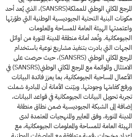
المرجع المكاني الوطني للمملكة(SANSRS)، الذي يُعد أحد
مكونات البنية التحتية الجيوديسية الوطنية التي طوّرتها
واعتمدتها الهيئة العامة للمساحة والمعلومات
الجيومكانية. وتُعد أمانة منطقة المدينة المنورة من أوائل
الجهات التي بادرت بتنفيذ مشاريع نوعية باستخدام
المرجع المكاني الوطني (SANSRS)، حيث حرصت على
الامتثال والموائمة مع المرجع المكاني الوطني(SANSRS) في
الأعمال المساحية الجيومكانية، بما يعزز فائدة البيانات
ورفع كفاءتها وجودتها. وبيّنت الأمانة أن المبادرة شملت
تجربة تحويل البيانات الجيومكانية في قواعد البيانات،
إضافة إلى الشبكة الجيوديسية ضمن نطاق منطقة
المدينة المنورة، وفق المعايير والمنهجيات المعتمدة لدى
الهيئة العامة للمساحة والمعلومات الجيومكانية، مع
إعداد مخرجات رقمية متوافقة مع المواصفات الوطنية.