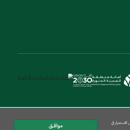
لاستمرار في
موافــق