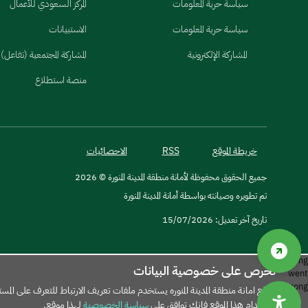
سياسة حرية المعلومات
المركز السعودي للأعمال
سياسة حرية المعلومات
الاستبيانات
المشاركة الإلكترونية
المشاركة المجتمعية (تفاعل)
منصة استطلاع
خريطة الموقع
RSS
الاحصائيات
جميع الحقوق محفوظة لأمانة منطقة المدينة المنورة © 2026
تم تطويره وصيانته بواسطة أمانة المدينة المنورة
تاريخ آخر تعديل: 15/07/2026
Something
نحرص على خصوصية البيانات
went
wrong:
موقع امانة منطقة المدينة المنوره يستخدم ملفات تعريف الارتباط للتعرف على ا
Object.hasOwn is not a function
استخدام هذا الموقع فإنك توافق على
سياسة الخصوصية
لهذا موقع.