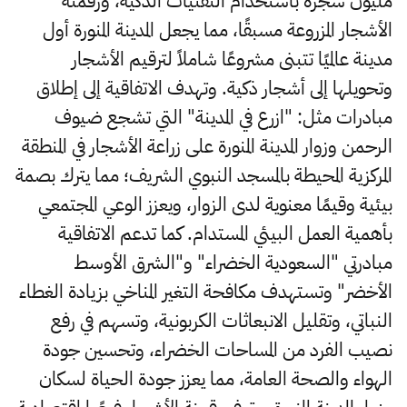
مليون شجرة باستخدام التقنيات الذكية، ورقمنة
الأشجار المزروعة مسبقًا، مما يجعل المدينة المنورة أول
مدينة عالميًا تتبنى مشروعًا شاملاً لترقيم الأشجار
وتحويلها إلى أشجار ذكية. وتهدف الاتفاقية إلى إطلاق
مبادرات مثل: "ازرع في المدينة" التي تشجع ضيوف
الرحمن وزوار المدينة المنورة على زراعة الأشجار في المنطقة
المركزية المحيطة بالمسجد النبوي الشريف؛ مما يترك بصمة
بيئية وقيمًا معنوية لدى الزوار، ويعزز الوعي المجتمعي
بأهمية العمل البيئي المستدام. كما تدعم الاتفاقية
مبادرتي "السعودية الخضراء" و"الشرق الأوسط
الأخضر" وتستهدف مكافحة التغير المناخي بزيادة الغطاء
النباتي، وتقليل الانبعاثات الكربونية، وتسهم في رفع
نصيب الفرد من المساحات الخضراء، وتحسين جودة
الهواء والصحة العامة، مما يعزز جودة الحياة لسكان