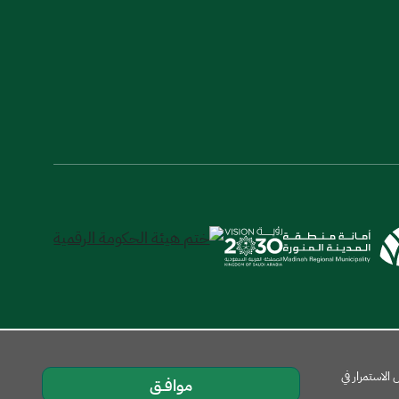
لاستمرار في
موافــق