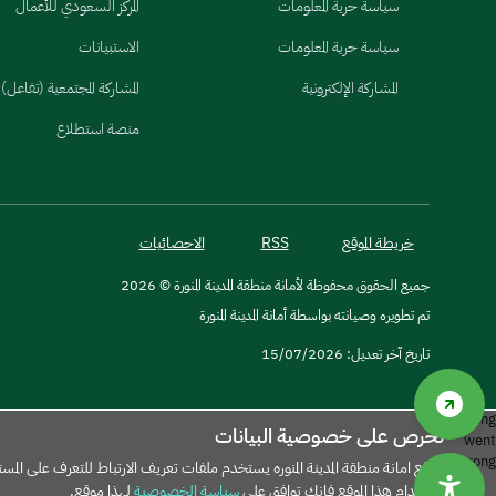
سياسة حرية المعلومات
المركز السعودي للأعمال
سياسة حرية المعلومات
الاستبيانات
المشاركة الإلكترونية
المشاركة المجتمعية (تفاعل)
منصة استطلاع
خريطة الموقع
RSS
الاحصائيات
جميع الحقوق محفوظة لأمانة منطقة المدينة المنورة © 2026
تم تطويره وصيانته بواسطة أمانة المدينة المنورة
تاريخ آخر تعديل: 15/07/2026
Something
نحرص على خصوصية البيانات
went
wrong:
موقع امانة منطقة المدينة المنوره يستخدم ملفات تعريف الارتباط للتعرف على ا
Object.hasOwn is not a function
استخدام هذا الموقع فإنك توافق على
سياسة الخصوصية
لهذا موقع.