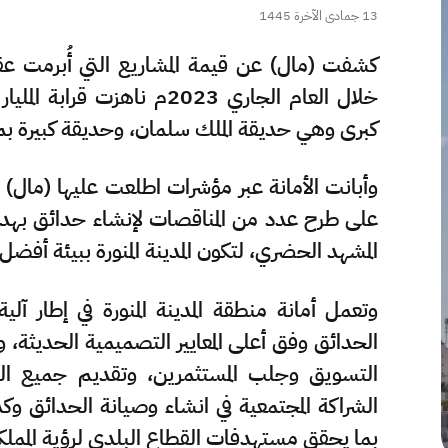
13 جمادى الآخرة 1445
كشفت (مال) عن قيمة المشاريع التي أُبرمت عقود
كبرى وهي حديقة الملك سلمان، وحديقة كبيرة بم
على طرح عدد من المناقصات لإنشاء حدائق بهدف 
المشهد الحضري، لتكون المدينة المنورة ببيئة أفضل
وتعمل أمانة منطقة المدينة المنورة في إطار آل
الحدائق وفق أعلى المعايير التصميمية الحديثة،
التسويق وجلب المستثمرين، وتقديم جميع الت
الشراكة المجتمعية في انشاء وصيانة الحدائق 
بما يحقق مستهدفات القطاع البلدي لرؤية المملكة 2030