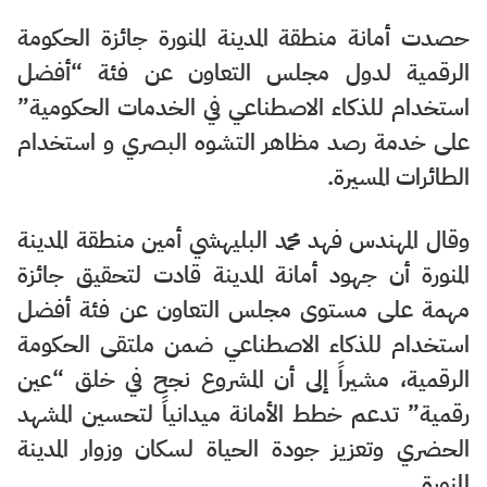
حصدت أمانة منطقة المدينة المنورة جائزة الحكومة
الرقمية لدول ⁧‫مجلس التعاون‬⁩ عن فئة “أفضل
استخدام للذكاء الاصطناعي في الخدمات الحكومية”
على خدمة رصد مظاهر ⁧‫التشوه البصري‬⁩ و استخدام
الطائرات المسيرة.
وقال المهندس فهد محمد البليهشي أمين منطقة المدينة
المنورة أن جهود أمانة المدينة‬⁩ قادت لتحقيق جائزة
مهمة على مستوى مجلس التعاون عن فئة أفضل
استخدام للذكاء الاصطناعي ضمن ⁧‫ملتقى الحكومة
الرقمية، مشيراً إلى أن المشروع نجح في خلق “عين
رقمية” تدعم خطط الأمانة ميدانياً لتحسين المشهد
الحضري وتعزيز ⁧‫جودة الحياة‬⁩ لسكان وزوار ⁧المدينة
المنورة‬⁩.