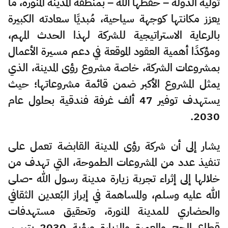
توليه الدولة – حفظها الله – بمنطقة المدينة المنورة، ما
يعزز مكانتها كوجهة سياحية، مُبديًا سعادته الكبيرة
بالرعاية الاستراتيجية للشركة لهذا الحدث المهم،
ومؤكدًا أهمية العقود الموقعة في دعم مسيرة الأعمال
بمشروعات الشركة، خاصة مشروع رؤى المدينة، الذي
يمثل المشروع الأكبر ضمن قائمة مشروعاتها؛ حيث
يستهدف توفير 47 ألف غرفة فندقية بحلول عام
2030.
يشار إلى أن شركة رؤى المدينة القابضة تعمل على
تنفيذ عدد من المشروعات الطموحة، التي تهدف من
خلالها إلى إثراء تجربة زيارة مدينة رسول الله -صلى
الله عليه وسلم، والمساهمة في إبراز البُعدين الثقافي
والحضاري للمدينة المنورة، وتحقيق مستهدفات
قطاع الحج والعمرة والزيارة ورؤية 2030 بتيسير