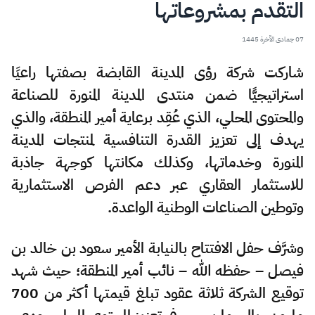
التقدم بمشروعاتها
07 جمادى الآخرة 1445
شاركت شركة رؤى المدينة القابضة بصفتها راعيًا
استراتيجيًّا ضمن منتدى المدينة المنورة للصناعة
والمحتوى المحلي، الذي عُقِد برعاية أمير المنطقة، والذي
يهدف إلى تعزيز القدرة التنافسية لمنتجات المدينة
المنورة وخدماتها، وكذلك مكانتها كوجهة جاذبة
للاستثمار العقاري عبر دعم الفرص الاستثمارية
وتوطين الصناعات الوطنية الواعدة.
وشرَّف حفل الافتتاح بالنيابة الأمير سعود بن خالد بن
فيصل – حفظه الله – نائب أمير المنطقة؛ حيث شهد
توقيع الشركة ثلاثة عقود تبلغ قيمتها أكثر من 700