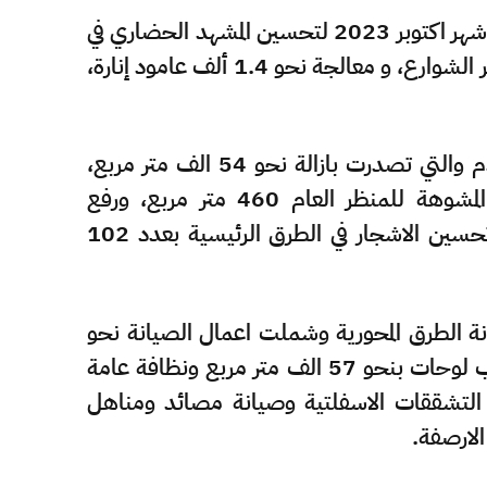
واصلت أمانة منطقة المدينة المنورة أعمالها خلال شهر اكتوبر 2023 لتحسين المشهد الحضاري في
المنطقة بمعالجة أكثر من 8 الف متر مربع من حفر الشوارع، و معالجة نحو 1.4 ألف عامود إنارة،
فيما شملت أعمال الازالة، مخلفات البناء والهدم والتي تصدرت بازالة نحو 54 الف متر مربع،
وازالة لوحتين دعائية مخالفة وازالة الكتابات المشوهة للمنظر العام 460 متر مربع، ورفع
24سيارة تالفة ومهملة من الطرق والميادين، وتحسين الاشجار في الطرق الرئيسية بعدد 102
يانة الطرق المحورية وشملت اعمال الصيانة نحو
40 الف متر طولي لتهذيب أكتاف الشارع وتركيب لوحات بنحو 57 الف متر مربع ونظافة عامة
الجة التشققات الاسفلتية وصيانة مصائد ومناهل
لارصفة.