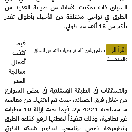
السياق ذاته تمكنت الأمانة من صيانة العديد من
الطرق في نواحي مختلفة من الأحياء بأطوال تقدر
بأكثر من 18 ألف متر طولي.
فيما
اقرأ المز
تنظم برنامج “استراتيجيات التسعير للسلع
كثفت
والخدمات”
أعمال
معالجة
الحفر
والتشققات في الطبقة الإسفلتية في بعض الشوارع
من خلال فرق الصيانة، حيث تم الانتهاء من معالجة
ما مساحته 4221 م2، فيما تمت إزالة 10 مطبات
غير نظامية، وذلك تنفيذاً لخطتها لرفع كفاءة الطرق
وتطويرها، ضمن برنامجها لتطوير شبكة الطرق